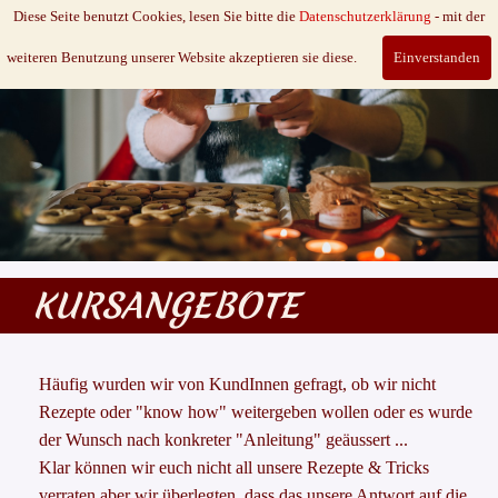
Diese Seite benutzt Cookies, lesen Sie bitte die
Datenschutzerklärung
- mit der
Süss & Vegan
weiteren Benutzung unserer Website akzeptieren sie diese.
Einverstanden
KURSANGEBOTE
Häufig wurden wir von KundInnen gefragt, ob wir nicht
Rezepte oder "know how" weitergeben wollen oder es wurde
der Wunsch nach konkreter "Anleitung" geäussert ...
Klar können wir euch nicht all unsere Rezepte & Tricks
verraten aber wir überlegten, dass das unsere Antwort auf die