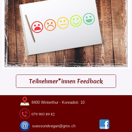
Teilnehmer*innen Feedback
8400 Winterthur - Konradstr. 10
079 903 89 82
suessundvegan@gmx.ch